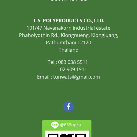
T.S. POLYPRODUCTS CO.,LTD.
101/47 Navanakorn industrial estate
Phaholyothin Rd., Klongnueng, Klongluang,
Pathumthani 12120
Thailand
Tel : 083 038 5511
02 909 1911
Ema
il :
tunwats@gmail.com
@663ngkui